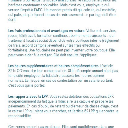
frontaliers ou résidents fiscaux non suisses, le calcul se fait selon les
barèmes cantonaux applicables. Mais c’est vous, employeur, qui
versez l’impôt à l’AFC. Un mandat précis dit qui calcule, qui contrôle,
qui paie, et qui répond en cas de redressement. Le partage doit être
écrit.
Les frais professionnels et avantages en nature.
Voiture de service,
repas, télétravail, formation continue, abonnement transports : leur
traitement fiscal et social dépend de votre politique interne (règlement
de frais, accord cantonal éventuel sur les frais effectifs ou
forfaitaires). Une fiduciaire ne peut pas inventer votre politique. Elle
peut vous aider à la rédiger. Elle doit ensuite l’appliquer.
Les heures supplémentaires et heures complémentaires.
L’article
321c CO encadre leur compensation. Si le décompte annuel n’est pas
tenu côté employeur, la fiduciaire passera les heures comme
normales. Le risque, en cas de contestation par un salarié sortant,
c’est vous qui le portez.
Les rapports avec la LPP.
Vous restez débiteur des cotisations LPP,
indépendamment du fait que la fiduciaire les calcule et prépare les
paiements. En cas d’oubli, de retard ou d’erreur de classe d’âge, c’est
la caisse LPP qui vient vous chercher, et l’article 52 LPP qui encadre la
responsabilité.
Ces zones ne sont pas exotiques. Elles sont quotidiennes dans une