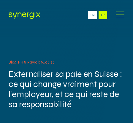
EN
FR
À Propos
Secteurs
ONG
Services
PME
Blog, RH & Payroll: 16.06.26
Comptabilité & Gestion
Multinationales
administrative
Externaliser sa paie en Suisse :
Succursales & Filiales
Administration RH &
Suisses
ce qui change vraiment pour
Gestion des salaires
l'employeur, et ce qui reste de
Newsroom
Technologie
sa responsabilité
Contact