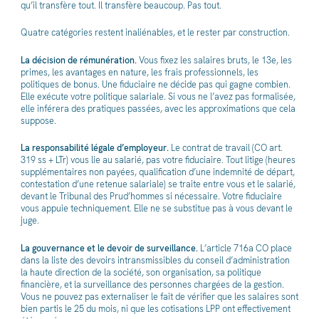
qu’il transfère tout. Il transfère beaucoup. Pas tout.
Quatre catégories restent inaliénables, et le rester par construction.
La décision de rémunération.
Vous fixez les salaires bruts, le 13e, les
primes, les avantages en nature, les frais professionnels, les
politiques de bonus. Une fiduciaire ne décide pas qui gagne combien.
Elle exécute votre politique salariale. Si vous ne l’avez pas formalisée,
elle inférera des pratiques passées, avec les approximations que cela
suppose.
La responsabilité légale d’employeur.
Le contrat de travail (CO art.
319 ss + LTr) vous lie au salarié, pas votre fiduciaire. Tout litige (heures
supplémentaires non payées, qualification d’une indemnité de départ,
contestation d’une retenue salariale) se traite entre vous et le salarié,
devant le Tribunal des Prud’hommes si nécessaire. Votre fiduciaire
vous appuie techniquement. Elle ne se substitue pas à vous devant le
juge.
La gouvernance et le devoir de surveillance.
L’article 716a CO place
dans la liste des devoirs intransmissibles du conseil d’administration
la haute direction de la société, son organisation, sa politique
financière, et la surveillance des personnes chargées de la gestion.
Vous ne pouvez pas externaliser le fait de vérifier que les salaires sont
bien partis le 25 du mois, ni que les cotisations LPP ont effectivement