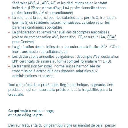
fédérales (AVS, AI, APG, AC) et les déductions selon le statut
individuel (LPP par classe d’âge, LAA professionnelle et non
professionnelle, IJM si conventionnée).
La retenue à la source pour les salariés sans permis C, frontaliers
(permis G) ou résidents fiscaux non suisses, calculée selon les
barèmes cantonaux applicables.
La préparation et l’envoi mensuel des décomptes aux caisses
(caisse de compensation AVS, institution LPP, assureur LAA,
OCAS
pour Genève).
La génération des bulletins de paie conformes à l’article 323b CO et
leur transmission au collaborateur.
Les déclarations annuelles obligatoires : décompte AVS, déclaration
LPP, certificats de salaire au format officiel (formulaire 11 LIFD).
La transmission
Swissdec
, norme suisse harmonisée de
transmission électronique des données salariales aux
administrations et caisses.
Tout cela, c’est de la production. Réglée, technique, exigeante. Une
production qui se mesure à la précision et à la traçabilité, pas à la
créativité.
Ce qui reste à votre charge,
et ne se délègue pas
L’erreur fréquente du dirigeant qui signe un mandat de paie : penser