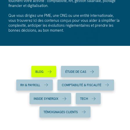
touchent votre activité : comptabilité, RH, gestion salariale, pilotage
financier et digitalisation.
Que vous dirigiez une PME, une ONG ou une entité internationale,
vous trouverez ici des contenus conçus pour vous aider à simplifier la
complexité, anticiper les évolutions réglementaires et prendre les
bonnes décisions, au bon moment.
BLOG
ÉTUDE DE CAS
RH & PAYROLL
COMPTABILITÉ & FISCALITÉ
INSIDE SYNERGIX
TECH
TÉMOIGNAGES CLIENTS