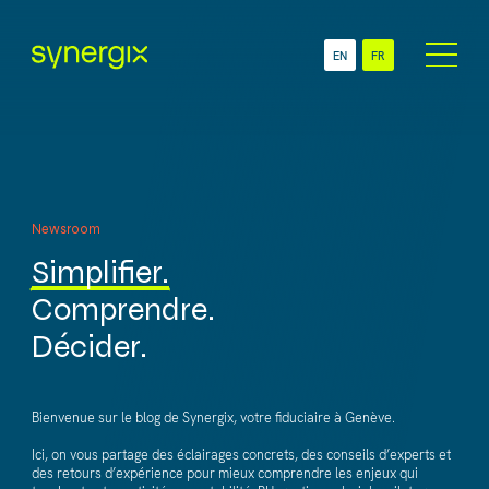
EN
FR
À Propos
Secteurs
ONG
Services
PME
Newsroom
Comptabilité & Gestion
Multinationales
administrative
Simplifier.
Succursales & Filiales
Administration RH &
Suisses
Comprendre.
Gestion des salaires
Décider.
Newsroom
Technologie
Contact
Bienvenue sur le blog de Synergix, votre fiduciaire à Genève.
Ici, on vous partage des éclairages concrets, des conseils d’experts et
des retours d’expérience pour mieux comprendre les enjeux qui