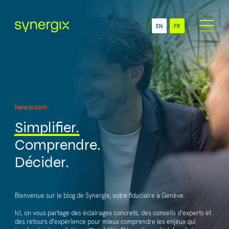
EN
FR
À Propos
Secteurs
ONG
Services
PME
Newsroom
Comptabilité & Gestion
Multinationales
administrative
Simplifier.
Succursales & Filiales
Administration RH &
Suisses
Comprendre.
Gestion des salaires
Décider.
Newsroom
Technologie
Contact
Bienvenue sur le blog de Synergix, votre fiduciaire à Genève.
Ici, on vous partage des éclairages concrets, des conseils d’experts et
des retours d’expérience pour mieux comprendre les enjeux qui