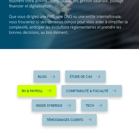
touchent votre activité : comptabilité, RH, gestion salariale, pilotage
financier et digitalisation.
Que vous dirigiez une PME, une ONG ou une entité internationale,
vous trouverez ici des contenus conçus pour vous aider à simplifier la
complexité, anticiper les évolutions réglementaires et prendre les
bonnes décisions, au bon moment.
BLOG
ÉTUDE DE CAS
RH & PAYROLL
COMPTABILITÉ & FISCALITÉ
INSIDE SYNERGIX
TECH
TÉMOIGNAGES CLIENTS