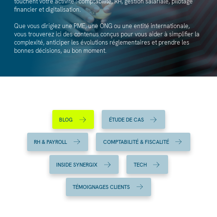
touchent votre activité : comptabilité, RH, gestion salariale, pilotage
financier et digitalisation.
Que vous dirigiez une PME, une ONG ou une entité internationale,
vous trouverez ici des contenus conçus pour vous aider à simplifier la
complexité, anticiper les évolutions réglementaires et prendre les
bonnes décisions, au bon moment.
BLOG
ÉTUDE DE CAS
RH & PAYROLL
COMPTABILITÉ & FISCALITÉ
INSIDE SYNERGIX
TECH
TÉMOIGNAGES CLIENTS