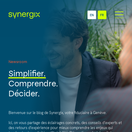
EN
FR
À Propos
Secteurs
ONG
Services
PME
Newsroom
Comptabilité & Gestion
Multinationales
administrative
Simplifier.
Succursales & Filiales
Administration RH &
Suisses
Comprendre.
Gestion des salaires
Décider.
Newsroom
Technologie
Contact
Bienvenue sur le blog de Synergix, votre fiduciaire à Genève.
Ici, on vous partage des éclairages concrets, des conseils d’experts et
des retours d’expérience pour mieux comprendre les enjeux qui