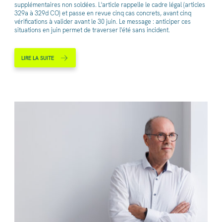
supplémentaires non soldées. L'article rappelle le cadre légal (articles
329a à 329d CO) et passe en revue cinq cas concrets, avant cinq
vérifications à valider avant le 30 juin. Le message : anticiper ces
situations en juin permet de traverser l'été sans incident.
LIRE LA SUITE