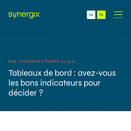
EN
FR
À Propos
Secteurs
ONG
Services
PME
Blog, Comptabilité & Fiscalité: 02.03.26
Comptabilité & Gestion
Multinationales
administrative
Tableaux de bord : avez-vous
Succursales & Filiales
Administration RH &
Suisses
les bons indicateurs pour
Gestion des salaires
décider ?
Newsroom
Technologie
Contact